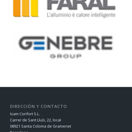
DIRECCIÓN Y CONTACTO
Isam Confort S.L.
Carrer de Sant Lluís, 22, local
08921 Santa Coloma de Gramenet