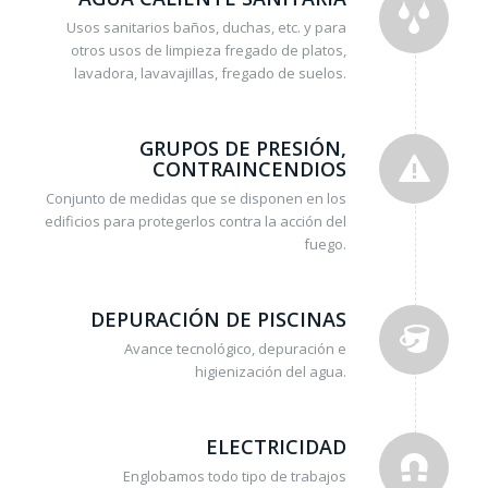
Usos sanitarios baños, duchas, etc. y para
otros usos de limpieza fregado de platos,
lavadora, lavavajillas, fregado de suelos.
GRUPOS DE PRESIÓN,
CONTRAINCENDIOS
Conjunto de medidas que se disponen en los
edificios para protegerlos contra la acción del
fuego.
DEPURACIÓN DE PISCINAS
Avance tecnológico, depuración e
higienización del agua.
ELECTRICIDAD
Englobamos todo tipo de trabajos